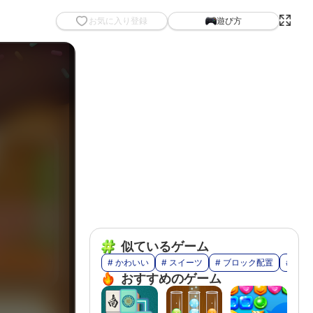
お気に入り登録
遊び方
似ているゲーム
# かわいい
# スイーツ
# ブロック配置
# 食べ
おすすめのゲーム