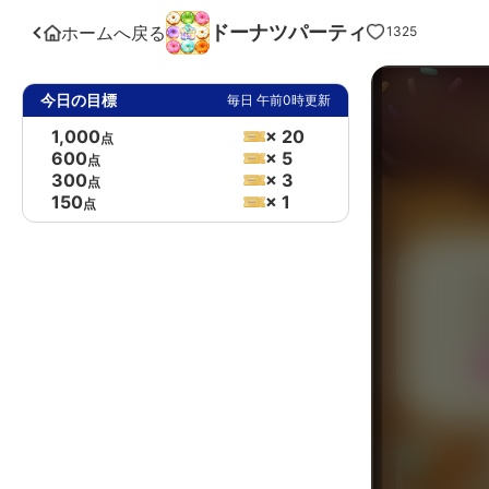
ドーナツパーティ
ホームへ戻る
1325
今日の目標
毎日 午前0時更新
1,000
× 20
点
600
× 5
点
300
× 3
点
150
× 1
点