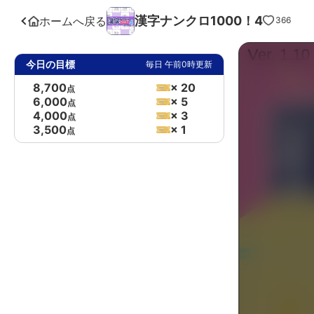
漢字ナンクロ1000！4
ホームへ戻る
366
今日の目標
毎日 午前0時更新
8,700
× 20
点
6,000
× 5
点
4,000
× 3
点
3,500
× 1
点