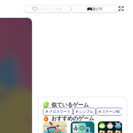
お気に入り登録
遊び方
似ているゲーム
# クロスワード
# シンプル
# ステージ制
# 漢
おすすめのゲーム